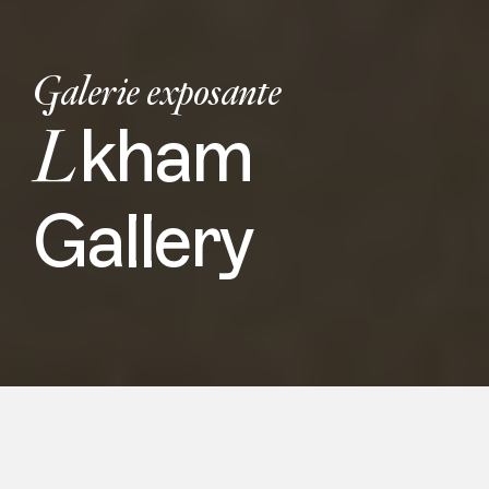
Galerie exposante
L
kham
Gallery
Représentant l’art contemporain mongol
à la 10ème édition de Asia NOW, la