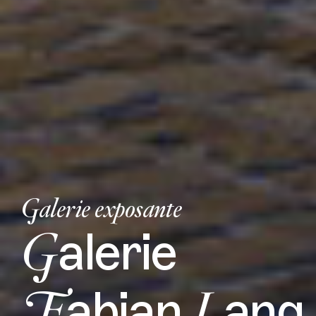
Galerie exposante
G
alerie
F
L
abian
ang