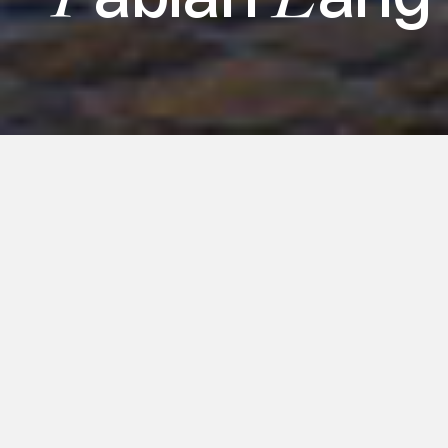
À l’occasion d’ASIA NOW 2024, la
Galerie Fabian Lang a le plaisir d’exposer
une double exposition avec de nouvelles
œuvres de Xiao Guo Hui et Chen
Wenqing. Xiao Guo Hui collabore avec
son épouse Chen Wenqing depuis 2010.
Les artistes vivent et travaillent à Paris,
en France.
Xiao Guo Hui s’appuie sur une
connaissance encyclopédique de