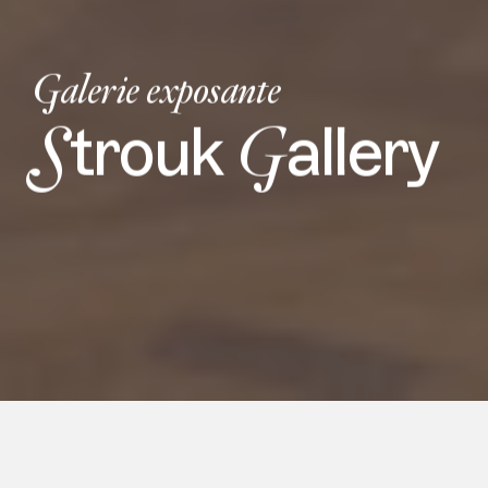
Galerie exposante
S
G
trouk
allery
La Galerie Strouk est heureuse